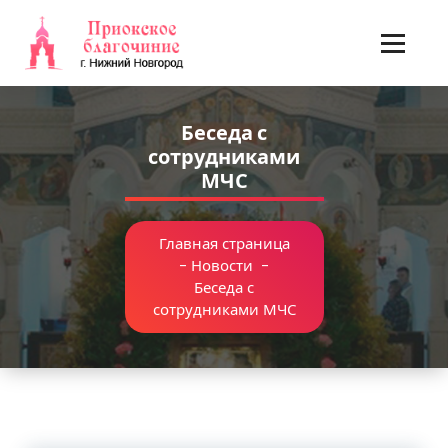
Перейти
к
содержимому
Беседа с
сотрудниками
МЧС
Главная страница
-
Новости
-
Беседа с
сотрудниками МЧС