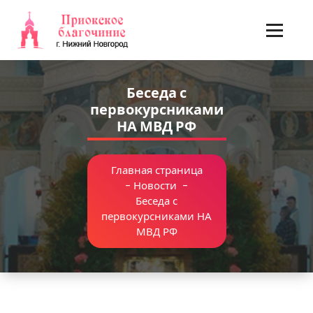
Перейти
к
содержимому
Беседа с
первокурсниками
НА МВД РФ
Главная страница
-
Новости
-
Беседа с
первокурсниками НА
МВД РФ