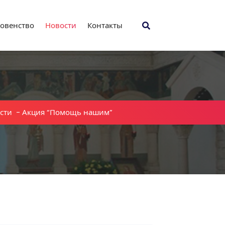
овенство
Новости
Контакты
сти
-
Акция “Помощь нашим”