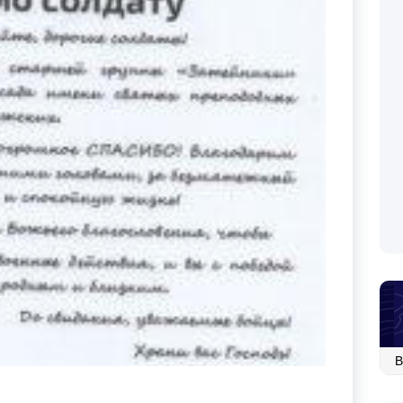
Ар
со