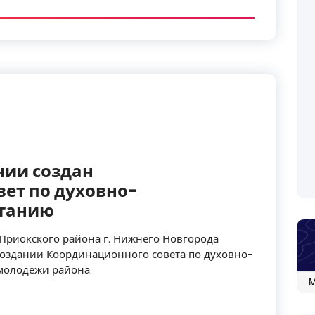
нии создан
ет по духовно-
итанию
 Приокского района г. Нижнего Новгорода
создании Координационного совета по духовно-
молодёжи района.
Ар
со