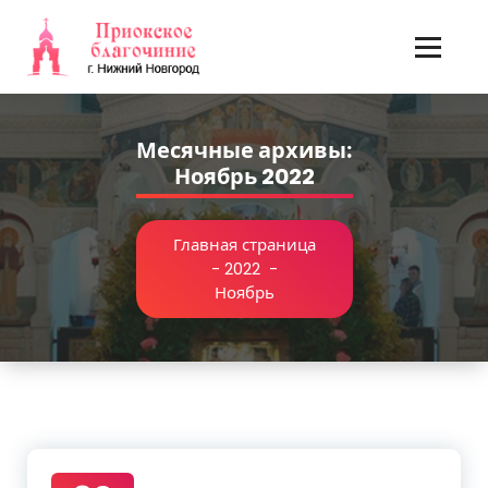
Перейти
к
содержимому
Месячные архивы:
Ноябрь 2022
Главная страница
-
2022
-
Ноябрь