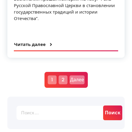
Русской Православной Церкви в становлении
государственных традиций и истории
Отечества”.
Читать далее
Н
1
2
Далее
а
в
Найти:
и
г