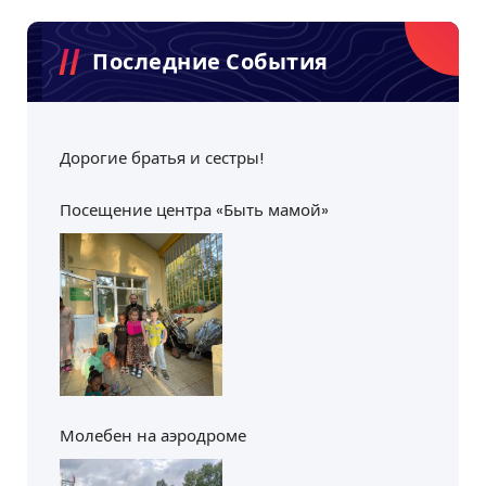
а
Последние События
ц
и
я
Дорогие братья и сестры!
п
Посещение центра «Быть мамой»
о
з
а
п
и
Молебен на аэродроме
с