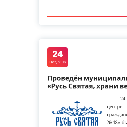
24
Ноя, 2016
Проведён муниципал
«Русь Святая, храни 
24
центре
граждан
№48» бы