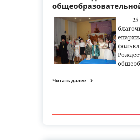
общеобразовательной
2
благо
епарх
фоль
Рожд
общеоб
Читать далее