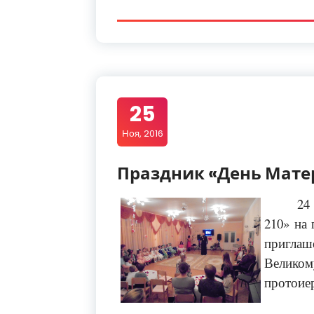
25
Ноя, 2016
Праздник «День Матер
24
210» на
пригла
Велико
протоие