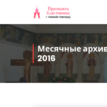
Перейти
к
содержимому
Месячные архи
2016