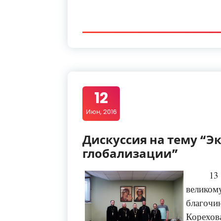
12
Июн, 2016
Дискуссия на тему “Э
глобализации”
13
великом
благочи
Корехов