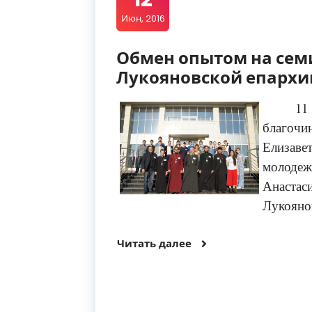
Июн, 2016
Обмен опытом на сем
Лукояновской епархи
1
благоч
Елизав
молодеж
Анастас
Лукояно
Читать далее