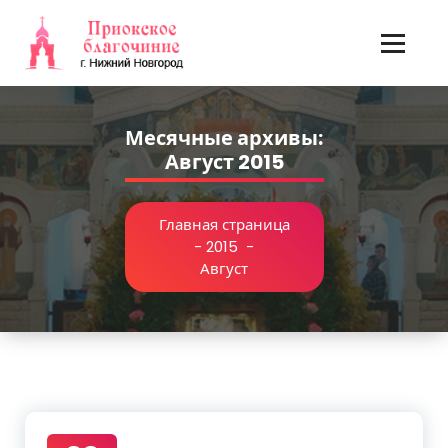
Перейти
к
содержимому
Месячные архивы:
Август 2015
Главная страница
-
2015
-
Август