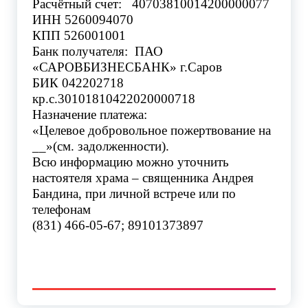
Расчётный счет:
40703810014200000077
ИНН 5260094070
КПП 526001001
Банк получателя:
ПАО
«САРОВБИЗНЕСБАНК» г.Саров
БИК 042202718
кр.с.30101810422020000718
Назначение платежа:
«Целевое добровольное пожертвование на
__»(см. задолженности).
Всю информацию можно уточнить
настоятеля храма – священника Андрея
Бандина, при личной встрече или по
телефонам
(831) 466-05-67; 89101373897