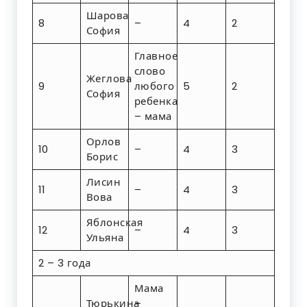
Шарова
8
–
4
2
София
Главное
слово
Жеглова
9
любого
5
2
София
ребенка
– мама
Орлов
10
–
4
3
Борис
Лисин
11
–
4
3
Вова
Яблонская
12
–
4
3
Ульяна
2 – 3 года
Мама
Тюрькина
–