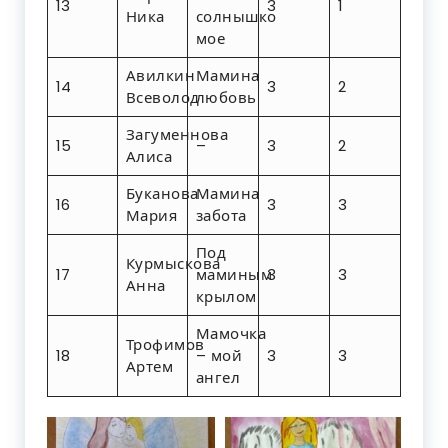
13
3
1
Ника
солнышко
мое
Авилкин
Мамина
14
3
2
Всеволод
любовь
Загуменнова
15
–
3
2
Алиса
Буканова
Мамина
16
3
3
Мария
забота
Под
Курмыскова
17
маминым
3
3
Анна
крылом
Мамочка
Трофимов
18
– мой
3
3
Артем
ангел