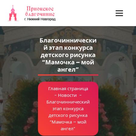
Перейти
к
содержимому
Благочиннически
й этап конкурса
детского рисунка
“Мамочка – мой
ангел”
Главная страница
-
Новости
-
Благочиннический
этап конкурса
детского рисунка
“Мамочка – мой
ангел”