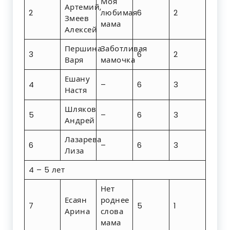
Моя
Артемий,
2
любимая
6
2
Змеев
мама
Алексей
Першина
Заботливая
3
6
2
Варя
мамочка
Ешану
4
–
6
3
Настя
Шляков
5
–
6
3
Андрей
Лазарева
6
–
6
3
Лиза
4 – 5 лет
Нет
Есаян
роднее
7
5
1
Арина
слова
мама