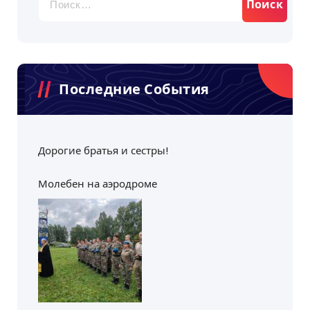
и
г
а
ц
Последние События
и
я
Дорогие братья и сестры!
п
Молебен на аэродроме
о
з
а
п