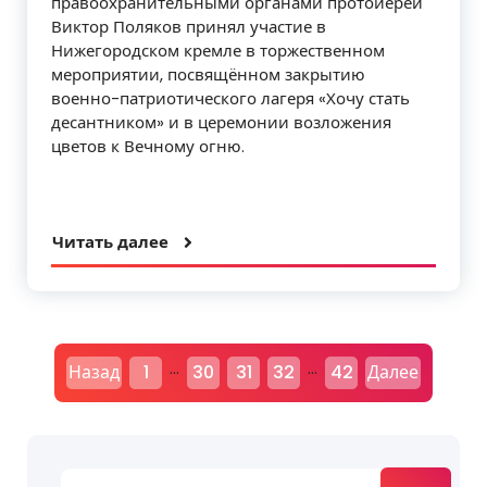
правоохранительными органами протоиерей
Виктор Поляков принял участие в
Нижегородском кремле в торжественном
мероприятии, посвящённом закрытию
военно-патриотического лагеря «Хочу стать
десантником» и в церемонии возложения
цветов к Вечному огню.
Читать далее
Н
…
…
Назад
1
30
31
32
42
Далее
а
в
Найти: