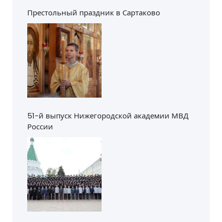
и
Престольный праздник в Сартаково
с
я
м
51-й выпуск Нижегородской академии МВД
России