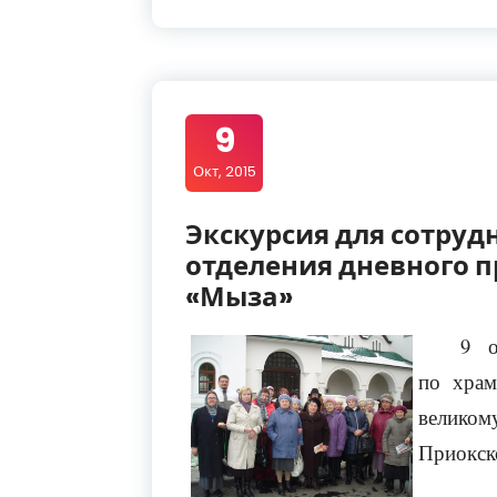
9
Окт, 2015
Экскурсия для сотруд
отделения дневного 
«Мыза»
9 о
по храм
велико
Приокск