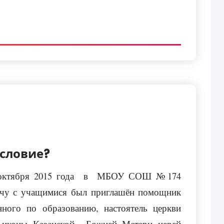
ословие?
октября 2015 года в МБОУ СОШ №174
ечу с учащимися был приглашён помощник
нного по образованию, настоятель церкви
 иконы Казанской Божией Матери иерей