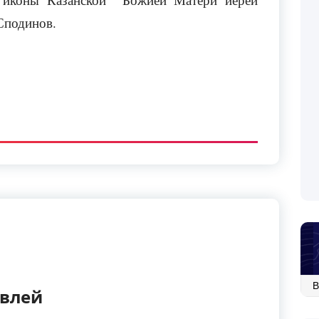
Сподинов.
Ар
авлей
со